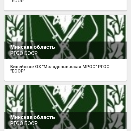
"БООР"
Минская область
РГОО БООР
Вилейское ОХ "Молодечненская МРОС" РГОО
"БООР"
Минская область
РГОО БООР