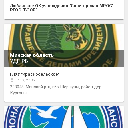
Любанское ОХ учреждения "Солигорская МРОС"
РГОО "БООР"
Минская область
УДП РБ
ГЛХУ "Красносельское"
54.19, 27.35
223048, Минский р-н, п/о Шершуны, район дер.
Курганы