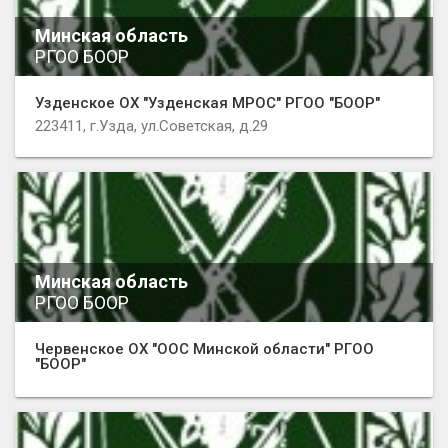
Минская область
РГОО БООР
Узденское ОХ "Узденская МРОС" РГОО "БООР"
223411, г.Узда, ул.Советская, д.29
Минская область
РГОО БООР
Червенское ОХ "ООС Минской области" РГОО
"БООР"